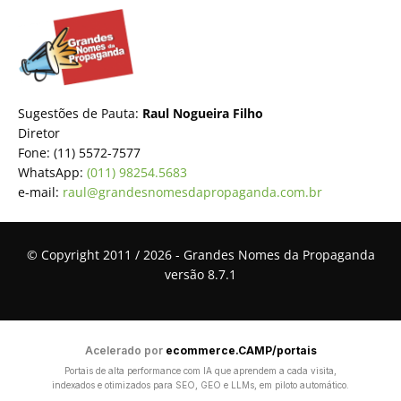
Sugestões de Pauta:
Raul Nogueira Filho
Diretor
Fone: (11) 5572-7577
WhatsApp:
(011) 98254.5683
e-mail:
raul@grandesnomesdapropaganda.com.br
© Copyright 2011 / 2026 - Grandes Nomes da Propaganda
versão 8.7.1
Acelerado por
ecommerce.CAMP/portais
Portais de alta performance com IA que aprendem a cada visita,
indexados e otimizados para SEO, GEO e LLMs, em piloto automático.