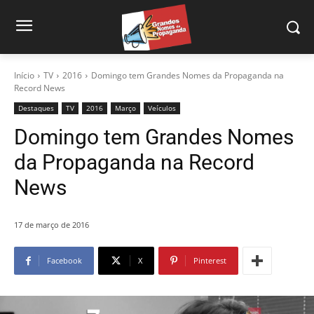
Início
TV
2016
Domingo tem Grandes Nomes da Propaganda na
Record News
Destaques
TV
2016
Março
Veículos
Domingo tem Grandes Nomes
da Propaganda na Record
News
17 de março de 2016
Facebook
X
Pinterest