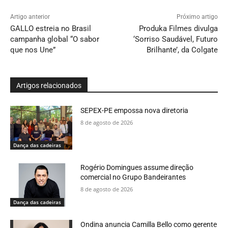
Artigo anterior
Próximo artigo
GALLO estreia no Brasil
Produka Filmes divulga
campanha global “O sabor
‘Sorriso Saudável, Futuro
que nos Une”
Brilhante’, da Colgate
Artigos relacionados
SEPEX-PE empossa nova diretoria
8 de agosto de 2026
Dança das cadeiras
Rogério Domingues assume direção
comercial no Grupo Bandeirantes
8 de agosto de 2026
Dança das cadeiras
Ondina anuncia Camilla Bello como gerente