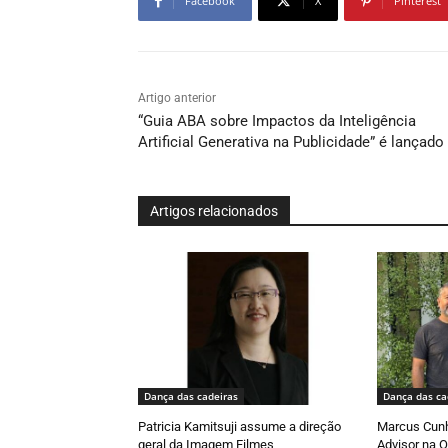
Facebook
X
Pinterest
Artigo anterior
“Guia ABA sobre Impactos da Inteligência
Artificial Generativa na Publicidade” é lançado
Artigos relacionados
Dança das cadeiras
Dança das ca
Patricia Kamitsuji assume a direção
Marcus Cun
geral da Imagem Filmes
Advisor na O