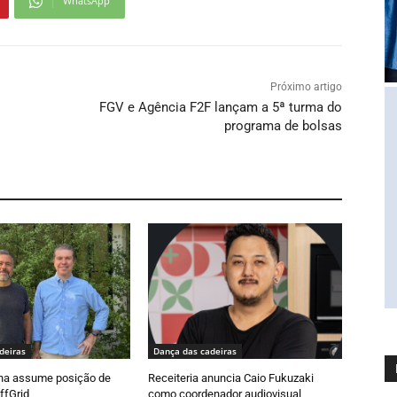
WhatsApp
Próximo artigo
FGV e Agência F2F lançam a 5ª turma do
programa de bolsas
deiras
Dança das cadeiras
ha assume posição de
Receiteria anuncia Caio Fukuzaki
ffGrid
como coordenador audiovisual