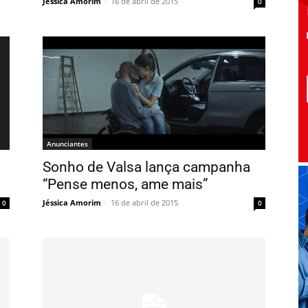
Jéssica Amorim
-
16 de abril de 2015
0
Anunciantes
Sonho de Valsa lança campanha
“Pense menos, ame mais”
Jéssica Amorim
-
16 de abril de 2015
0
0