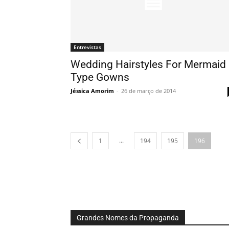
Entrevistas
Wedding Hairstyles For Mermaid
Type Gowns
Jéssica Amorim
-
26 de março de 2014
...
1
194
195
196
Grandes Nomes da Propaganda