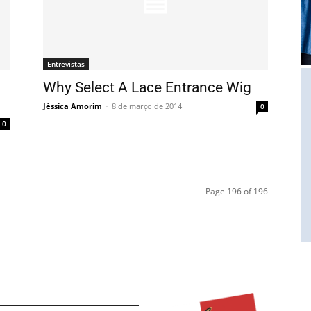
Entrevistas
Why Select A Lace Entrance Wig
Jéssica Amorim
-
8 de março de 2014
0
0
Page 196 of 196