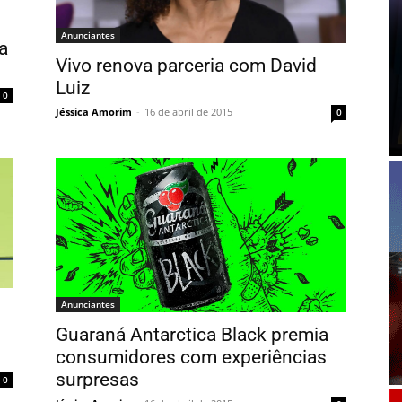
Anunciantes
a
Vivo renova parceria com David
Luiz
0
Jéssica Amorim
-
16 de abril de 2015
0
Anunciantes
Guaraná Antarctica Black premia
consumidores com experiências
surpresas
0