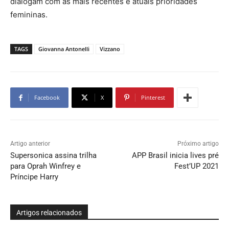
dialogam com as mais recentes e atuais prioridades
femininas.
TAGS
Giovanna Antonelli
Vizzano
Facebook
X
Pinterest
Artigo anterior
Próximo artigo
Supersonica assina trilha
APP Brasil inicia lives pré
para Oprah Winfrey e
Fest’UP 2021
Príncipe Harry
Artigos relacionados