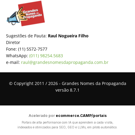
Sugestões de Pauta:
Raul Nogueira Filho
Diretor
Fone: (11) 5572-7577
WhatsApp:
(011) 98254.5683
e-mail:
raul@grandesnomesdapropaganda.com.br
© Copyright 2011 / 2026 - Grandes Nomes da Propaganda
versão 8.7.1
Acelerado por
ecommerce.CAMP/portais
Portais de alta performance com IA que aprendem a cada visita,
indexados e otimizados para SEO, GEO e LLMs, em piloto automático.