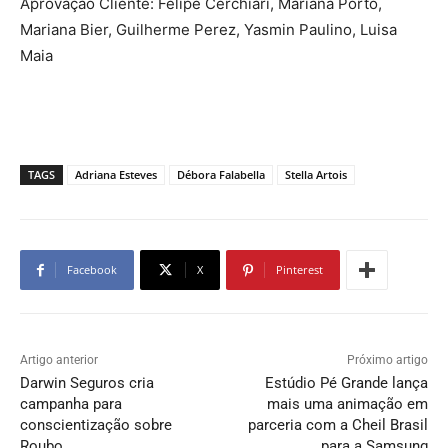
Aprovação Cliente: Felipe Cerchiari, Mariana Porto,
Mariana Bier, Guilherme Perez, Yasmin Paulino, Luisa
Maia
TAGS
Adriana Esteves
Débora Falabella
Stella Artois
Facebook
X
Pinterest
Artigo anterior
Próximo artigo
Darwin Seguros cria
Estúdio Pé Grande lança
campanha para
mais uma animação em
conscientização sobre
parceria com a Cheil Brasil
Roubo
para a Samsung