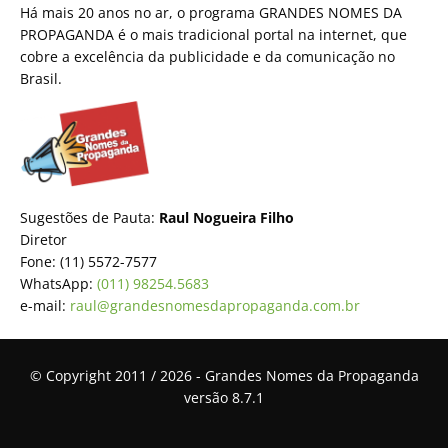
Há mais 20 anos no ar, o programa GRANDES NOMES DA
PROPAGANDA é o mais tradicional portal na internet, que
cobre a excelência da publicidade e da comunicação no
Brasil.
Sugestões de Pauta:
Raul Nogueira Filho
Diretor
Fone: (11) 5572-7577
WhatsApp:
(011) 98254.5683
e-mail:
raul@grandesnomesdapropaganda.com.br
© Copyright 2011 / 2026 - Grandes Nomes da Propaganda
versão 8.7.1