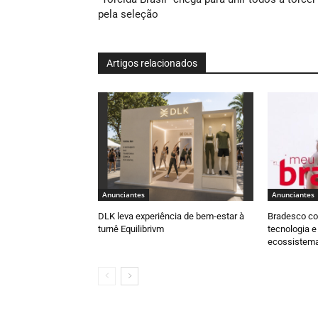
pela seleção
Artigos relacionados
Anunciantes
Anunciantes
DLK leva experiência de bem-estar à
Bradesco con
turnê Equilibrivm
tecnologia 
ecossistem