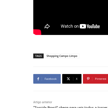
TAGS
Shopping Campo Limpo
Facebook
X
Pinterest
Artigo anterior
“Torcida Brasil” chega para unir todos a torcer