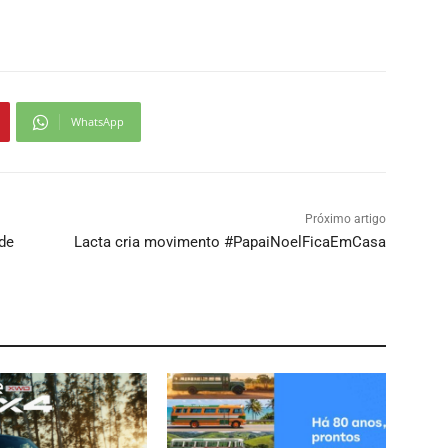
WhatsApp
Próximo artigo
 de
Lacta cria movimento #PapaiNoelFicaEmCasa