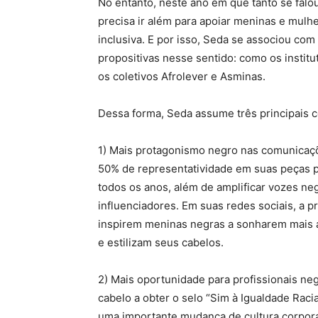
No entanto, neste ano em que tanto se falo
precisa ir além para apoiar meninas e mul
inclusiva. E por isso, Seda se associou com 
propositivas nesse sentido: como os institu
os coletivos Afrolever e Asminas.
Dessa forma, Seda assume três principais c
1) Mais protagonismo negro nas comunicaç
50% de representatividade em suas peças pu
todos os anos, além de amplificar vozes neg
influenciadores. Em suas redes sociais, a p
inspirem meninas negras a sonharem mais a
e estilizam seus cabelos.
2) Mais oportunidade para profissionais ne
cabelo a obter o selo “Sim à Igualdade Racia
uma importante mudança de cultura corporat