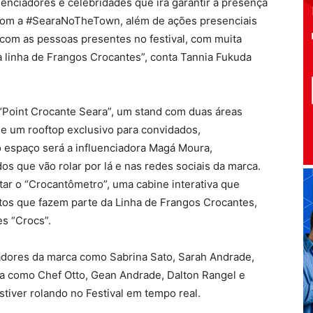
enciadores e celebridades que irá garantir a presença
 com a #SearaNoTheTown, além de ações presenciais
com as pessoas presentes no festival, com muita
a linha de Frangos Crocantes”, conta Tannia Fukuda
Point Crocante Seara”, um stand com duas áreas
 de um rooftop exclusivo para convidados,
do espaço será a influenciadora Magá Moura,
s que vão rolar por lá e nas redes sociais da marca.
tar o “Crocantômetro”, uma cabine interativa que
tos que fazem parte da Linha de Frangos Crocantes,
s “Crocs”.
dores da marca como Sabrina Sato, Sarah Andrade,
a como Chef Otto, Gean Andrade, Dalton Rangel e
stiver rolando no Festival em tempo real.