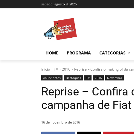
sábado, agosto 8, 2026
HOME
PROGRAMA
CATEGORIAS
Início
TV
2016
Reprise – Confira o making of da c
Anunciantes
Destaques
TV
2016
Novembro
Reprise – Confira 
campanha de Fiat
16 de novembro de 2016