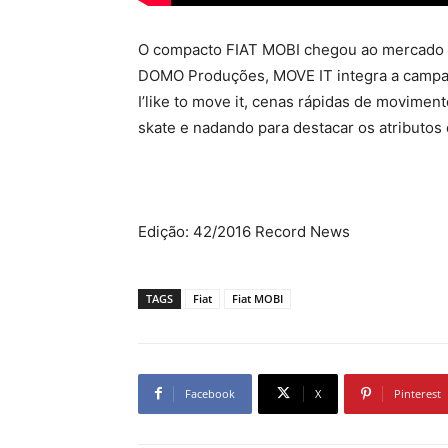
O compacto FIAT MOBI chegou ao mercado b
DOMO Produções, MOVE IT integra a campan
I’like to move it, cenas rápidas de movim
skate e nadando para destacar os atributos 
Edição: 42/2016 Record News
TAGS
Fiat
Fiat MOBI
Facebook
X
Pinterest