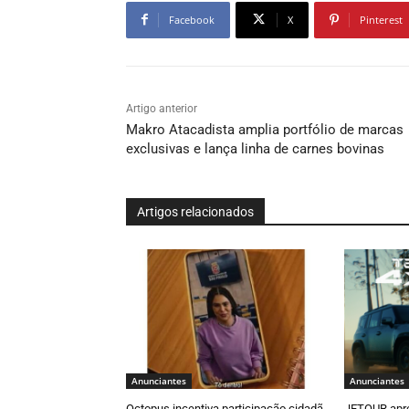
Facebook
X
Pinterest
Artigo anterior
Makro Atacadista amplia portfólio de marcas
exclusivas e lança linha de carnes bovinas
Artigos relacionados
Anunciantes
Anunciantes
Octopus incentiva participação cidadã
JETOUR apr