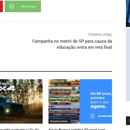
WhatsApp
Próximo artigo
Campanha no metrô de SP para causa da
educação entra em reta final
Anunciantes
esenta comunicação do
Águia Branca celebra 80 anos com