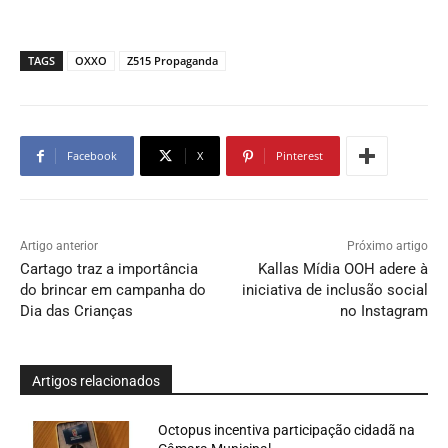
TAGS
OXXO
Z515 Propaganda
Facebook
X
Pinterest
Artigo anterior
Próximo artigo
Cartago traz a importância
Kallas Mídia OOH adere à
do brincar em campanha do
iniciativa de inclusão social
Dia das Crianças
no Instagram
Artigos relacionados
Octopus incentiva participação cidadã na