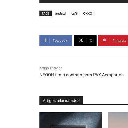
TAGS
andatti
café
OXXO
Facebook
X
Pinterest
Artigo anterior
NEOOH firma contrato com PAX Aeroportos
Artigos relacionados