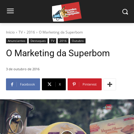
Início
TV
2016
O Marketing da Superbom
Anunciantes
Destaques
TV
2016
Outubro
O Marketing da Superbom
3 de outubro de 2016
Facebook
X
Pinterest