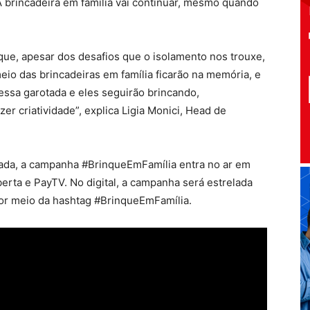
 brincadeira em família vai continuar, mesmo quando
 que, apesar dos desafios que o isolamento nos trouxe,
eio das brincadeiras em família ficarão na memória, e
essa garotada e eles seguirão brincando,
er criatividade”, explica Ligia Monici, Head de
ada, a campanha #BrinqueEmFamília entra no ar em
erta e PayTV. No digital, a campanha será estrelada
 por meio da hashtag #BrinqueEmFamília.