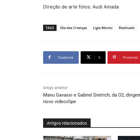
Direção de arte fotos: Audi Amada
TAGS
Dia das Crianças
Ligia Monici
Riachuelo
Facebook
X
Pinterest
Artigo anterior
Manu Gavassi e Gabriel Dietrich, da O2, dirige
novo videoclipe
Artigos relacionados