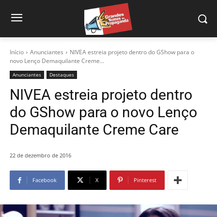
Início
Anunciantes
NIVEA estreia projeto dentro do GShow para o
novo Lenço Demaquilante Creme...
Anunciantes
Destaques
NIVEA estreia projeto dentro
do GShow para o novo Lenço
Demaquilante Creme Care
22 de dezembro de 2016
Facebook
X
Pinterest