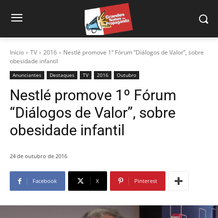
Início
TV
2016
Nestlé promove 1º Fórum “Diálogos de Valor”, sobre
obesidade infantil
Anunciantes
Destaques
TV
2016
Outubro
Nestlé promove 1º Fórum
“Diálogos de Valor”, sobre
obesidade infantil
24 de outubro de 2016
Facebook
X
Pinterest