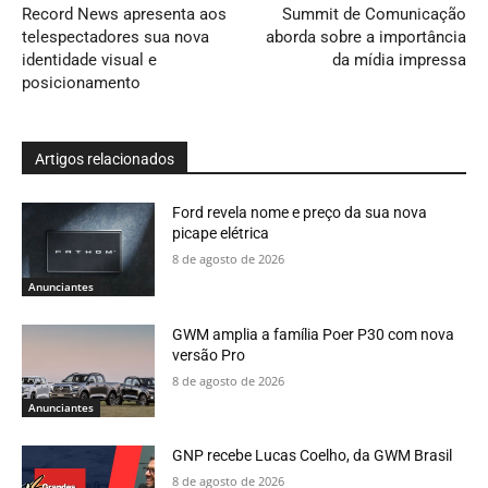
Record News apresenta aos
Summit de Comunicação
telespectadores sua nova
aborda sobre a importância
identidade visual e
da mídia impressa
posicionamento
Artigos relacionados
Ford revela nome e preço da sua nova
picape elétrica
8 de agosto de 2026
Anunciantes
GWM amplia a família Poer P30 com nova
versão Pro
8 de agosto de 2026
Anunciantes
GNP recebe Lucas Coelho, da GWM Brasil
8 de agosto de 2026