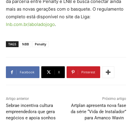
da parceria entre Penalty e LNB e busca conectar ainda
mais as novas gerações com o basquete. O regulamento
completo está disponível no site da Liga:
lnb.com.br/aboladojogo
.
TAGS
NBB
Penalty
Facebook
X
Pinterest
Artigo anterior
Próximo artigo
Sebrae incentiva cultura
Artplan apresenta nova fase
empreendedora que gera
da série “Vida de Instalador”
negócios e apoia sonhos
para Amanco Wavin