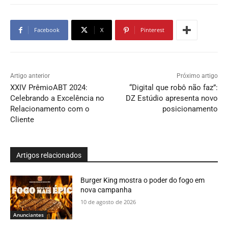
Facebook
X
Pinterest
Artigo anterior
Próximo artigo
XXIV PrêmioABT 2024:
“Digital que robô não faz”:
Celebrando a Excelência no
DZ Estúdio apresenta novo
Relacionamento com o
posicionamento
Cliente
Artigos relacionados
Burger King mostra o poder do fogo em
nova campanha
10 de agosto de 2026
Anunciantes