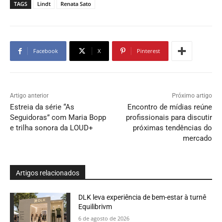
TAGS
Lindt
Renata Sato
Facebook
X
Pinterest
Artigo anterior
Próximo artigo
Estreia da série “As
Encontro de mídias reúne
Seguidoras” com Maria Bopp
profissionais para discutir
e trilha sonora da LOUD+
próximas tendências do
mercado
Artigos relacionados
DLK leva experiência de bem-estar à turnê
Equilibrivm
6 de agosto de 2026