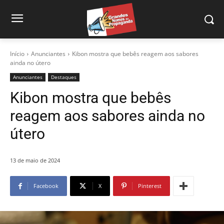
Início
Anunciantes
Kibon mostra que bebês reagem aos sabores
ainda no útero
Anunciantes
Destaques
Kibon mostra que bebês
reagem aos sabores ainda no
útero
13 de maio de 2024
Facebook
X
Pinterest