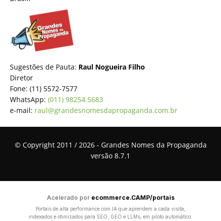
Sugestões de Pauta:
Raul Nogueira Filho
Diretor
Fone: (11) 5572-7577
WhatsApp:
(011) 98254.5683
e-mail:
raul@grandesnomesdapropaganda.com.br
© Copyright 2011 / 2026 - Grandes Nomes da Propaganda
versão 8.7.1
Acelerado por
ecommerce.CAMP/portais
Portais de alta performance com IA que aprendem a cada visita,
indexados e otimizados para SEO, GEO e LLMs, em piloto automático.