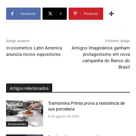
Facebook
X
Pinterest
Artigo anterior
Próximo artigo
in-cosmetics Latin America
Amigos Imaginários ganham
anuncia novos expositores
protagonismo em nova
campanha do Banco do
Brasil
Artigos relacionados
Tramontina Primia prova a resistência de
sua porcelana
8 de agosto de 2026
Anunciantes