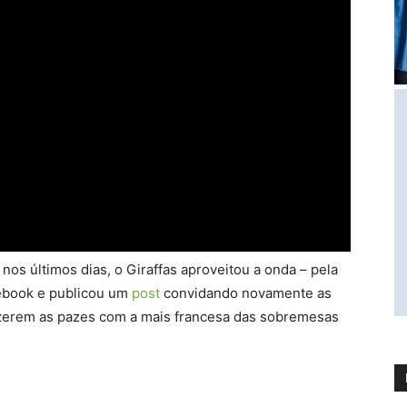
nos últimos dias, o Giraffas aproveitou a onda – pela
ebook e publicou um
post
convidando novamente as
fazerem as pazes com a mais francesa das sobremesas