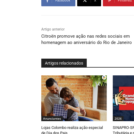
Facebook
X
Pinterest
Artigo anterior
Citroën promove ação nas redes sociais em
homenagem ao aniversário do Rio de Janeiro
Artigos relacionados
Anunciantes
2026
Lojas Colombo realiza ação especial
SINAPRO-SP
de Dia dos Pais
Tributária e