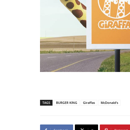
TAGS
BURGER KING
Giraffas
McDonald’s