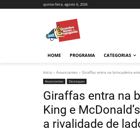
quinta-feira, agosto 6, 2026
HOME
PROGRAMA
CATEGORIAS
Início
Anunciantes
Giraffas entra na brincadeira ent
Anunciantes
Destaques
Giraffas entra na 
King e McDonald’s
a rivalidade de lad