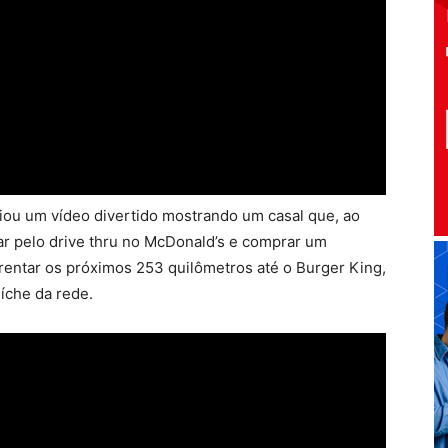
riou um vídeo divertido mostrando um casal que, ao
sar pelo drive thru no McDonald’s e comprar um
frentar os próximos 253 quilômetros até o Burger King,
íche da rede.