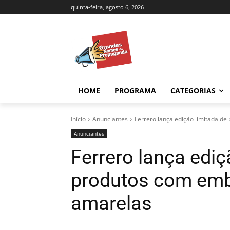
quinta-feira, agosto 6, 2026
HOME
PROGRAMA
CATEGORIAS
Início
Anunciantes
Ferrero lança edição limitada d
Anunciantes
Ferrero lança ediç
produtos com emb
amarelas