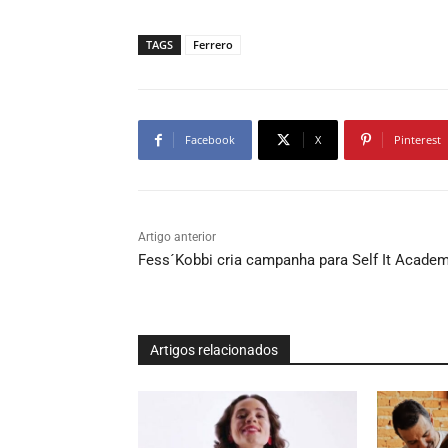
TAGS
Ferrero
Facebook
X
Pinterest
Artigo anterior
Fess´Kobbi cria campanha para Self It Acade
Artigos relacionados