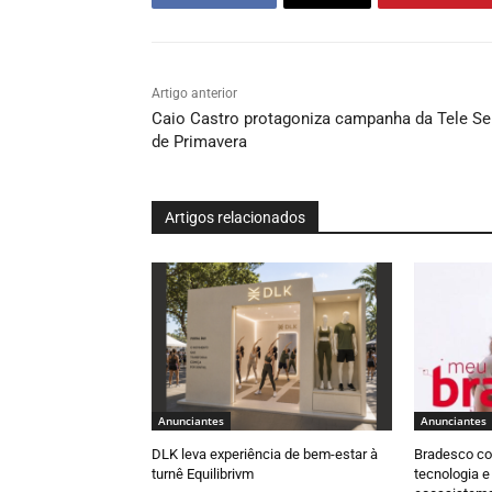
Artigo anterior
Caio Castro protagoniza campanha da Tele S
de Primavera
Artigos relacionados
Anunciantes
Anunciantes
DLK leva experiência de bem-estar à
Bradesco con
turnê Equilibrivm
tecnologia 