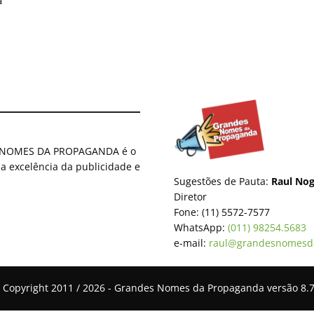
a
ES NOMES DA PROPAGANDA é o
 a excelência da publicidade e
Sugestões de Pauta:
Raul Nog
Diretor
Fone: (11) 5572-7577
WhatsApp:
(011) 98254.5683
e-mail:
raul@grandesnomesd
 Copyright 2011 / 2026 - Grandes Nomes da Propaganda versão 8.7