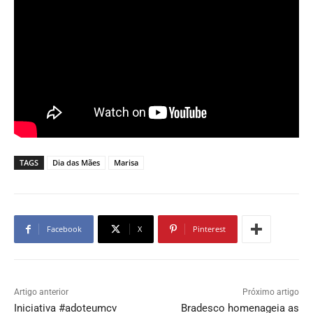
TAGS
Dia das Mães
Marisa
Facebook
X
Pinterest
Artigo anterior
Próximo artigo
Iniciativa #adoteumcv
Bradesco homenageia as