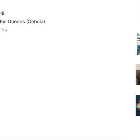
ldi
rlos Guedes (Cebola)
mes