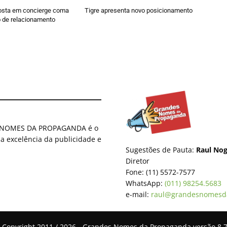
osta em concierge coma
Tigre apresenta novo posicionamento
 de relacionamento
ES NOMES DA PROPAGANDA é o
 a excelência da publicidade e
Sugestões de Pauta:
Raul Nog
Diretor
Fone: (11) 5572-7577
WhatsApp:
(011) 98254.5683
e-mail:
raul@grandesnomesd
 Copyright 2011 / 2026 - Grandes Nomes da Propaganda versão 8.7