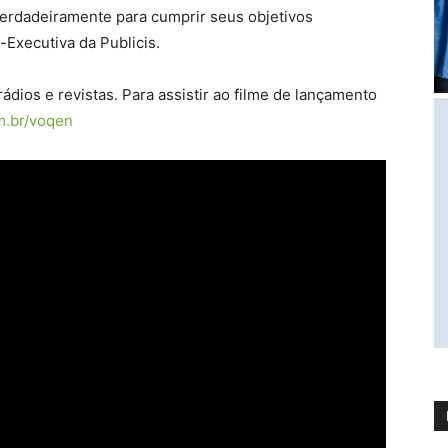
rdadeiramente para cumprir seus objetivos
a-Executiva da Publicis.
ádios e revistas. Para assistir ao filme de lançamento
m.br/voqen