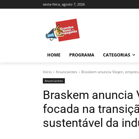
sexta-feira, agosto 7, 2026
HOME
PROGRAMA
CATEGORIAS
Início
Anunciantes
Braskem anuncia Voqen, empresa 
Anunciantes
Braskem anuncia 
focada na transiç
sustentável da ind