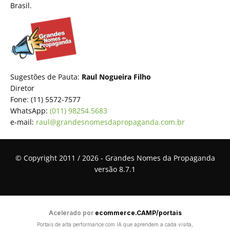
Brasil.
Sugestões de Pauta:
Raul Nogueira Filho
Diretor
Fone: (11) 5572-7577
WhatsApp:
(011) 98254.5683
e-mail:
raul@grandesnomesdapropaganda.com.br
© Copyright 2011 / 2026 - Grandes Nomes da Propaganda
versão 8.7.1
Acelerado por
ecommerce.CAMP/portais
Portais de alta performance com IA que aprendem a cada visita,