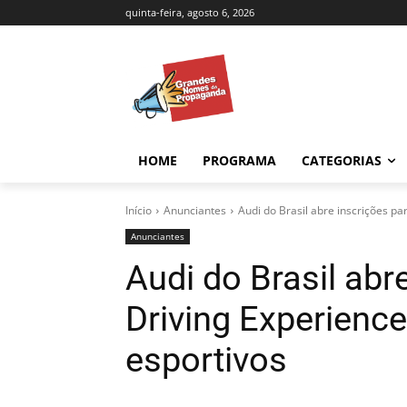
quinta-feira, agosto 6, 2026
HOME
PROGRAMA
CATEGORIAS
Início
Anunciantes
Audi do Brasil abre inscrições pa
Anunciantes
Audi do Brasil abr
Driving Experienc
esportivos