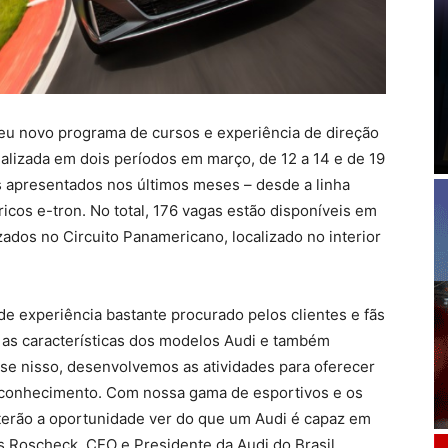
 seu novo programa de cursos e experiência de direção
ealizada em dois períodos em março, de 12 a 14 e de 19
s apresentados nos últimos meses – desde a linha
ricos e-tron. No total, 176 vagas estão disponíveis em
zados no Circuito Panamericano, localizado no interior
e experiência bastante procurado pelos clientes e fãs
as características dos modelos Audi e também
se nisso, desenvolvemos as atividades para oferecer
 conhecimento. Com nossa gama de esportivos e os
terão a oportunidade ver do que um Audi é capaz em
es Roscheck, CEO e Presidente da Audi do Brasil.