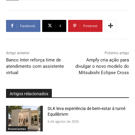
Facebook
X
Pinterest
Artigo anterior
Próximo artigo
Banco Inter reforça time de
Ampfy cria ação para
atendimento com assistente
divulgar o novo modelo do
virtual
Mitsubishi Eclipse Cross
Artigos relacionados
DLK leva experiência de bem-estar à turnê
Equilibrivm
6 de agosto de 2026
Anunciantes