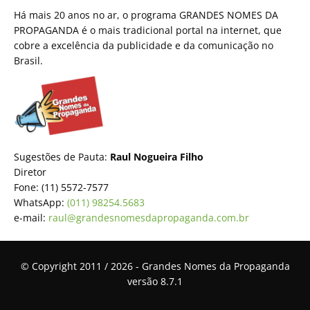
Há mais 20 anos no ar, o programa GRANDES NOMES DA
PROPAGANDA é o mais tradicional portal na internet, que
cobre a excelência da publicidade e da comunicação no
Brasil.
Sugestões de Pauta:
Raul Nogueira Filho
Diretor
Fone: (11) 5572-7577
WhatsApp:
(011) 98254.5683
e-mail:
raul@grandesnomesdapropaganda.com.br
© Copyright 2011 / 2026 - Grandes Nomes da Propaganda
versão 8.7.1