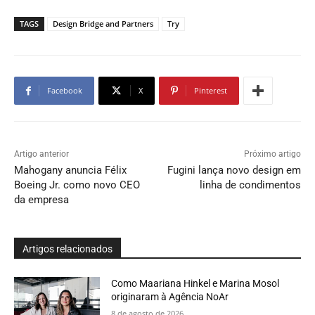
TAGS
Design Bridge and Partners
Try
Facebook
X
Pinterest
Artigo anterior
Próximo artigo
Mahogany anuncia Félix
Fugini lança novo design em
Boeing Jr. como novo CEO
linha de condimentos
da empresa
Artigos relacionados
Como Maariana Hinkel e Marina Mosol
originaram à Agência NoAr
8 de agosto de 2026