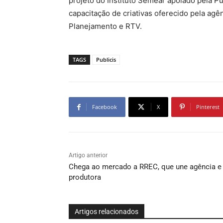
projeto do Instituto Semear apoiado pela Pub
capacitação de criativas oferecido pela agê
Planejamento e RTV.
TAGS
Publicis
Facebook
X
Pinterest
Artigo anterior
Chega ao mercado a RREC, que une agência e
produtora
Artigos relacionados