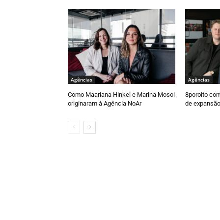
Agências
Agências
Como Maariana Hinkel e Marina Mosol
8poroito com
originaram à Agência NoAr
de expansã