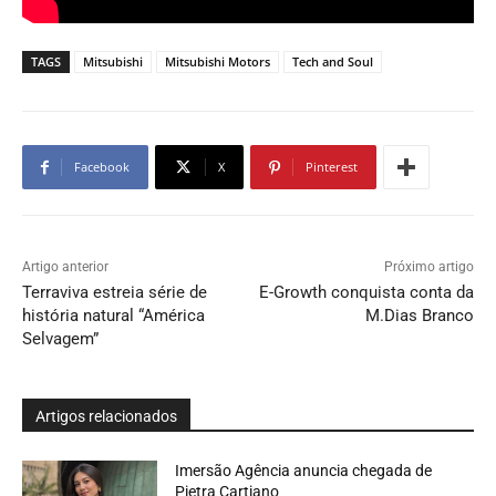
TAGS
Mitsubishi
Mitsubishi Motors
Tech and Soul
Facebook
X
Pinterest
Artigo anterior
Próximo artigo
Terraviva estreia série de
E-Growth conquista conta da
história natural “América
M.Dias Branco
Selvagem”
Artigos relacionados
Imersão Agência anuncia chegada de
Pietra Cartiano