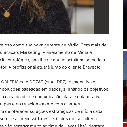
Veloso como sua nova gerente de Mídia. Com mais de
nicação, Marketing, Planejamento de Mídia e
il estratégico, analítico e multidisciplinar, somado a
r. A profissional atuará junto ao cliente Bravecto,
GALERIA.ag e DPZ&T (atual DPZ), a executiva é
r soluções baseadas em dados, alinhando os objetivos
a capacidade de comunicação clara e colaborativa
quipes e no relacionamento com clientes.
a de oferecer soluções estratégicas de mídia cada
etor e as necessidades reais dos nossos clientes.
 vão agregar muito ao time da Havas Life”, destaca