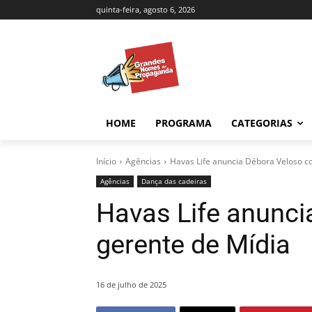
quinta-feira, agosto 6, 2026
HOME
PROGRAMA
CATEGORIAS
Início
Agências
Havas Life anuncia Débora Veloso c
Agências
Dança das cadeiras
Havas Life anunc
gerente de Mídia
16 de julho de 2025