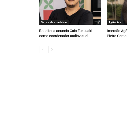
Dança das cadeiras
Agências
Receiteria anuncia Caio Fukuzaki
Imersão Agê
como coordenador audiovisual
Pietra Carti