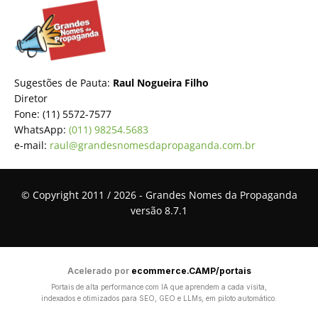
Sugestões de Pauta:
Raul Nogueira Filho
Diretor
Fone: (11) 5572-7577
WhatsApp:
(011) 98254.5683
e-mail:
raul@grandesnomesdapropaganda.com.br
© Copyright 2011 / 2026 - Grandes Nomes da Propaganda
versão 8.7.1
Acelerado por
ecommerce.CAMP/portais
Portais de alta performance com IA que aprendem a cada visita,
indexados e otimizados para SEO, GEO e LLMs, em piloto automático.