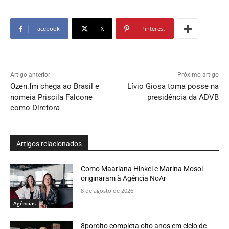
Facebook
X
Pinterest
Artigo anterior
Próximo artigo
Ozen.fm chega ao Brasil e
Lívio Giosa toma posse na
nomeia Priscila Falcone
presidência da ADVB
como Diretora
Artigos relacionados
Como Maariana Hinkel e Marina Mosol
originaram à Agência NoAr
8 de agosto de 2026
Agências
8poroito completa oito anos em ciclo de