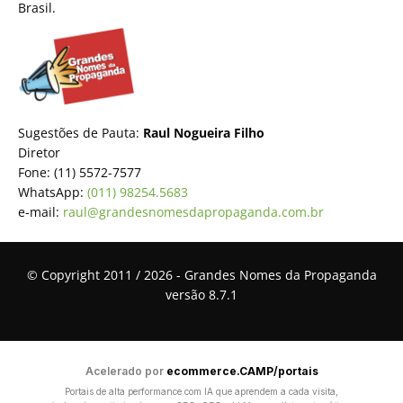
Brasil.
Sugestões de Pauta:
Raul Nogueira Filho
Diretor
Fone: (11) 5572-7577
WhatsApp:
(011) 98254.5683
e-mail:
raul@grandesnomesdapropaganda.com.br
© Copyright 2011 / 2026 - Grandes Nomes da Propaganda
versão 8.7.1
Acelerado por
ecommerce.CAMP/portais
Portais de alta performance com IA que aprendem a cada visita,