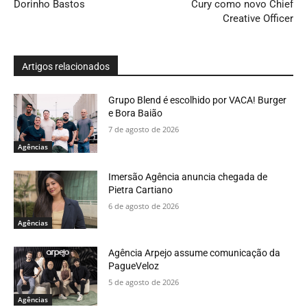
Dorinho Bastos
Cury como novo Chief
Creative Officer
Artigos relacionados
Grupo Blend é escolhido por VACA! Burger
e Bora Baião
7 de agosto de 2026
Agências
Imersão Agência anuncia chegada de
Pietra Cartiano
6 de agosto de 2026
Agências
Agência Arpejo assume comunicação da
PagueVeloz
5 de agosto de 2026
Agências