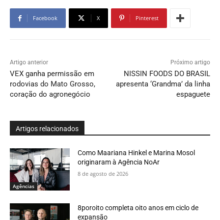
Facebook
X
Pinterest
Artigo anterior
Próximo artigo
VEX ganha permissão em
NISSIN FOODS DO BRASIL
rodovias do Mato Grosso,
apresenta ‘Grandma’ da linha
coração do agronegócio
espaguete
Artigos relacionados
Como Maariana Hinkel e Marina Mosol
originaram à Agência NoAr
8 de agosto de 2026
Agências
8poroito completa oito anos em ciclo de
expansão