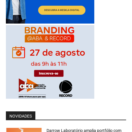
NOVIDADES
Darrow Laboratório amplia portfólio com