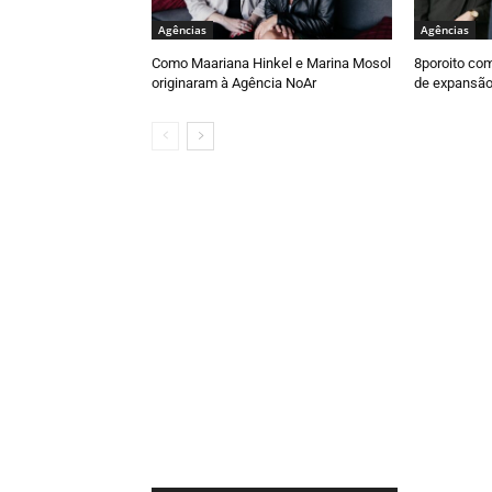
Agências
Agências
Como Maariana Hinkel e Marina Mosol
8poroito com
originaram à Agência NoAr
de expansã