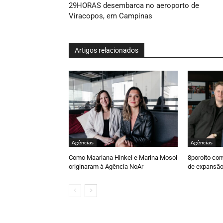
29HORAS desembarca no aeroporto de
Viracopos, em Campinas
Artigos relacionados
Agências
Agências
Como Maariana Hinkel e Marina Mosol
8poroito com
originaram à Agência NoAr
de expansã