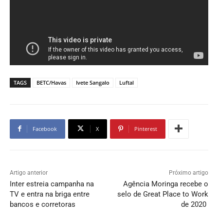
TAGS
BETC/Havas
Ivete Sangalo
Luftal
Facebook
X
Pinterest
Artigo anterior
Próximo artigo
Inter estreia campanha na
Agência Moringa recebe o
TV e entra na briga entre
selo de Great Place to Work
bancos e corretoras
de 2020