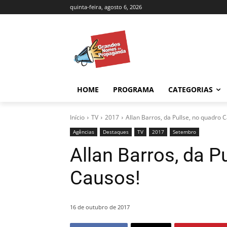
quinta-feira, agosto 6, 2026
HOME
PROGRAMA
CATEGORIAS
Início
TV
2017
Allan Barros, da Pullse, no quadro 
Agências
Destaques
TV
2017
Setembro
Allan Barros, da P
Causos!
16 de outubro de 2017