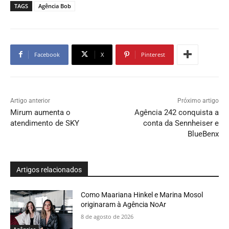
TAGS
Agência Bob
Facebook
X
Pinterest
Artigo anterior
Próximo artigo
Mirum aumenta o
Agência 242 conquista a
atendimento de SKY
conta da Sennheiser e
BlueBenx
Artigos relacionados
Como Maariana Hinkel e Marina Mosol
originaram à Agência NoAr
8 de agosto de 2026