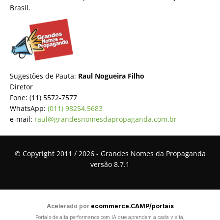
Brasil.
Sugestões de Pauta:
Raul Nogueira Filho
Diretor
Fone: (11) 5572-7577
WhatsApp:
(011) 98254.5683
e-mail:
raul@grandesnomesdapropaganda.com.br
© Copyright 2011 / 2026 - Grandes Nomes da Propaganda
versão 8.7.1
Acelerado por
ecommerce.CAMP/portais
Portais de alta performance com IA que aprendem a cada visita,