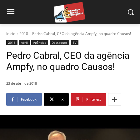
Início
2018
Pedro Cabral, CEO da agência Ampfy, no quadro Causos!
2018
Abril
Agências
Destaques
TV
Pedro Cabral, CEO da agência
Ampfy, no quadro Causos!
23 de abril de 2018
Facebook
X
Pinterest