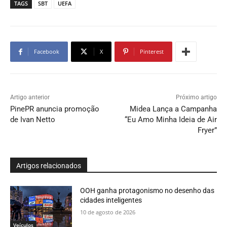
TAGS
SBT
UEFA
Facebook
X
Pinterest
Artigo anterior
Próximo artigo
PinePR anuncia promoção
Midea Lança a Campanha
de Ivan Netto
“Eu Amo Minha Ideia de Air
Fryer”
Artigos relacionados
OOH ganha protagonismo no desenho das
cidades inteligentes
10 de agosto de 2026
Veículos